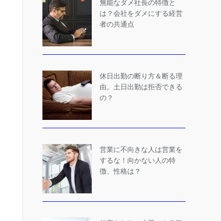
無能なダメ社長の特徴と
は？会社をダメにする経営
者の共通点
休日出勤の断り方＆断る理
由。土日出勤は拒否できる
の？
営業に不向きな人は営業を
するな！向かない人の特
徴、性格は？