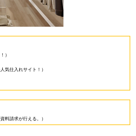
る！）
の人気仕入れサイト！）
で資料請求が行える。）