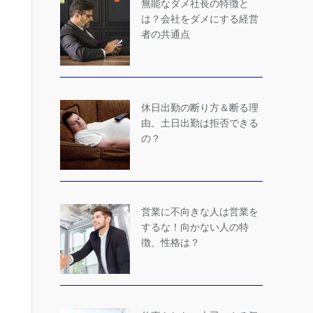
無能なダメ社長の特徴と
は？会社をダメにする経営
者の共通点
休日出勤の断り方＆断る理
由。土日出勤は拒否できる
の？
営業に不向きな人は営業を
するな！向かない人の特
徴、性格は？