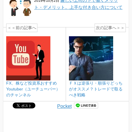
厳しい上司の下で働くメリッ
2019年10月2日
ト・デメリット。上手な付き合い方について
＜＜前の記事へ
次の記事へ＞＞
FX、株など投資系おすすめ
ＦＸは逆張り・順張りどっち
Youtuber（ユーチューバー）
がオススメ？トレードで取る
のチャンネル
べき戦略
Pocket