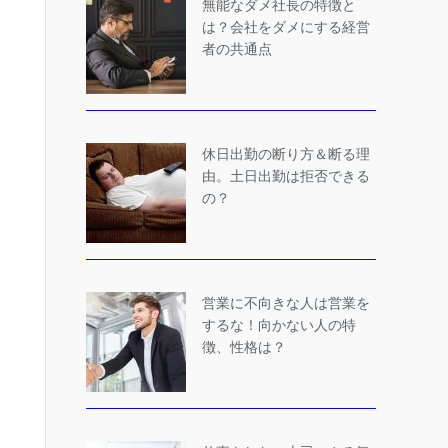
無能なダメ社長の特徴と
は？会社をダメにする経営
者の共通点
休日出勤の断り方＆断る理
由。土日出勤は拒否できる
の？
営業に不向きな人は営業を
するな！向かない人の特
徴、性格は？