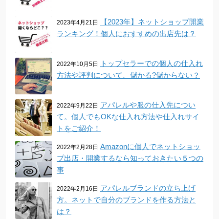
【2023年】ネットショップ開業
2023年4月21日
ランキング！個人におすすめの出店先は？
トップセラーでの個人の仕入れ
2022年10月5日
方法や評判について。儲かる?儲からない？
アパレルや服の仕入先につい
2022年9月22日
て。個人でもOKな仕入れ方法や仕入れサイ
トをご紹介！
Amazonに個人でネットショッ
2022年2月28日
プ出店・開業するなら知っておきたい５つの
事
アパレルブランドの立ち上げ
2022年2月16日
方。ネットで自分のブランドを作る方法と
は？