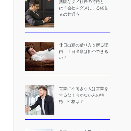
無能なダメ社長の特徴と
は？会社をダメにする経営
者の共通点
休日出勤の断り方＆断る理
由。土日出勤は拒否できる
の？
営業に不向きな人は営業を
するな！向かない人の特
徴、性格は？