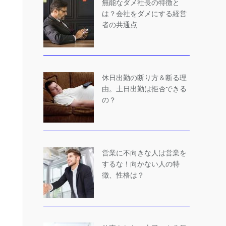
無能なダメ社長の特徴と
は？会社をダメにする経営
者の共通点
休日出勤の断り方＆断る理
由。土日出勤は拒否できる
の？
営業に不向きな人は営業を
するな！向かない人の特
徴、性格は？