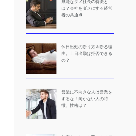
無能なダメ社長の特徴と
は？会社をダメにする経営
者の共通点
休日出勤の断り方＆断る理
由。土日出勤は拒否できる
の？
営業に不向きな人は営業を
するな！向かない人の特
徴、性格は？