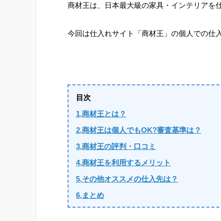
商材王は、日本最大級の家具・インテリアを
今回は仕入れサイト「商材王」の個人での仕
目次
1,商材王とは？
2,商材王は個人でもOK?審査基準は？
3,商材王の評判・口コミ
4,商材王を利用するメリット
5,その他オススメの仕入先は？
6,まとめ