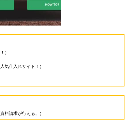
る！）
の人気仕入れサイト！）
で資料請求が行える。）