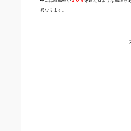
中には離職率が
３０％
を超えるような職場も
異なります。