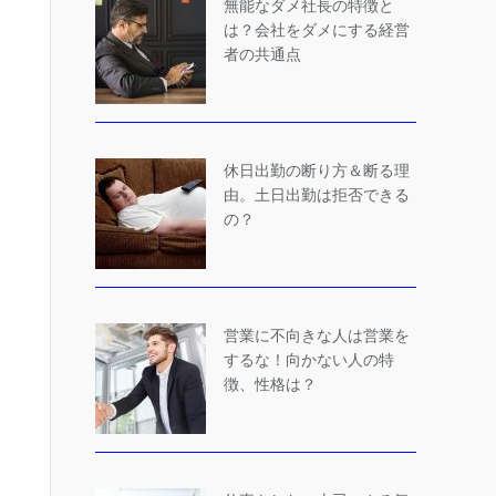
無能なダメ社長の特徴と
は？会社をダメにする経営
者の共通点
休日出勤の断り方＆断る理
由。土日出勤は拒否できる
の？
営業に不向きな人は営業を
するな！向かない人の特
徴、性格は？