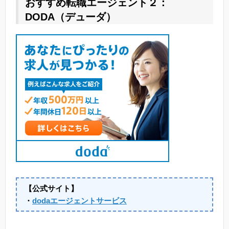
おすすめ転職エージェント２：
DODA（デューダ）
【公式サイト】
・
dodaエージェントサービス