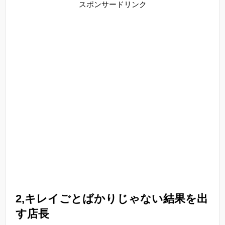
スポンサードリンク
2,キレイごとばかりじゃない結果を出
す店長