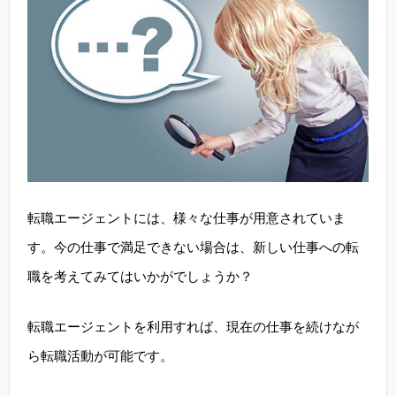
転職エージェントには、様々な仕事が用意されていま
す。今の仕事で満足できない場合は、新しい仕事への転
職を考えてみてはいかがでしょうか？
転職エージェントを利用すれば、現在の仕事を続けなが
ら転職活動が可能です。