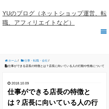
YUのブログ（ネットショップ運営、転
職、アフィリエイトなど）
ホーム
/
仕事・転職・会社
/
仕事ができる店長の特徴とは？店長に向いている人の行動や性格について
2018.10.09
仕事ができる店長の特徴と
は？店長に向いている人の行