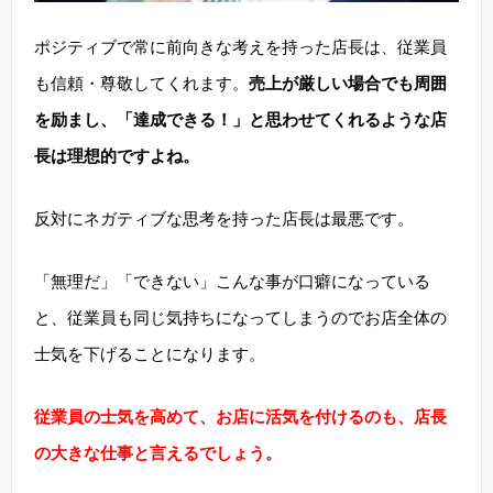
ポジティブで常に前向きな考えを持った店長は、従業員
も信頼・尊敬してくれます。
売上が厳しい場合でも周囲
を励まし、「達成できる！」と思わせてくれるような店
長は理想的ですよね。
反対にネガティブな思考を持った店長は最悪です。
「無理だ」「できない」こんな事が口癖になっている
と、従業員も同じ気持ちになってしまうのでお店全体の
士気を下げることになります。
従業員の士気を高めて、お店に活気を付けるのも、店長
の大きな仕事と言えるでしょう。