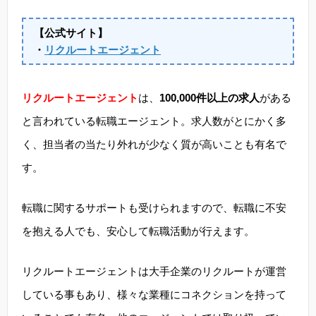
【公式サイト】
・
リクルートエージェント
リクルートエージェント
は、
100,000件以上の求人
がある
と言われている転職エージェント。求人数がとにかく多
く、担当者の当たり外れが少なく質が高いことも有名で
す。
転職に関するサポートも受けられますので、転職に不安
を抱える人でも、安心して転職活動が行えます。
リクルートエージェントは大手企業のリクルートが運営
している事もあり、様々な業種にコネクションを持って