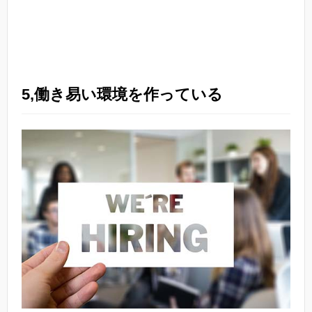
5,働き易い環境を作っている