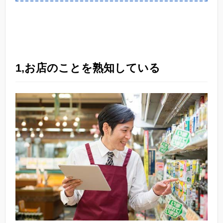
1,お店のことを熟知している