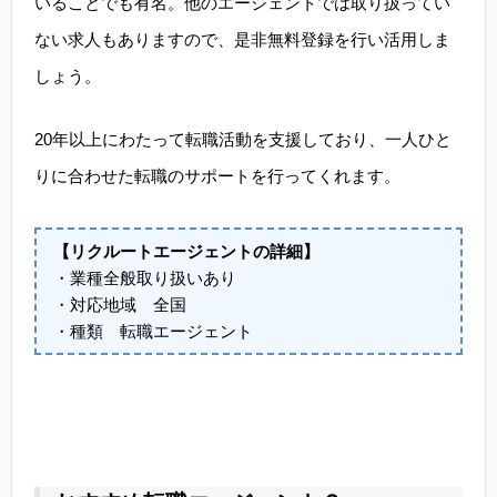
いることでも有名。他のエージェントでは取り扱ってい
ない求人もありますので、是非無料登録を行い活用しま
しょう。
20年以上にわたって転職活動を支援しており、一人ひと
りに合わせた転職のサポートを行ってくれます。
【リクルートエージェントの詳細】
・業種全般取り扱いあり
・対応地域 全国
・種類 転職エージェント