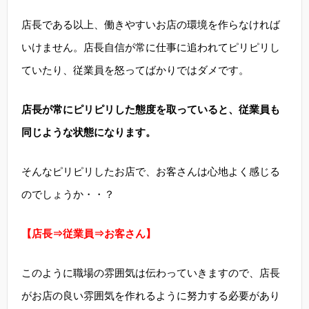
店長である以上、働きやすいお店の環境を作らなければ
いけません。店長自信が常に仕事に追われてピリピリし
ていたり、従業員を怒ってばかりではダメです。
店長が常にピリピリした態度を取っていると、従業員も
同じような状態になります。
そんなピリピリしたお店で、お客さんは心地よく感じる
のでしょうか・・？
【店長⇒従業員⇒お客さん】
このように職場の雰囲気は伝わっていきますので、店長
がお店の良い雰囲気を作れるように努力する必要があり