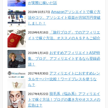
が実際に稼いだ話
Amazonアソシエイトで稼ぐ方
2019年10月17日
法やコツ。アソシエイト収益が月50万円突破
しました！
「旅行ブログ」でのアフィリエ
2019年6月16日
イトで稼ぐ方法。オススメのＡＳＰもご紹介
おすすめアフィリエイトASP特
2019年1月14日
集。ブログ、アフィリエイトするなら登録必
須！
アフィリエイトにおすすめレン
2017年8月30日
タルサーバー比較！ワードプレスを使うな
ら？
脱毛系（悩み系）アフィリエイ
2017年8月22日
トで稼ぐ方法！ブログの書き方やオススメの
広告は？