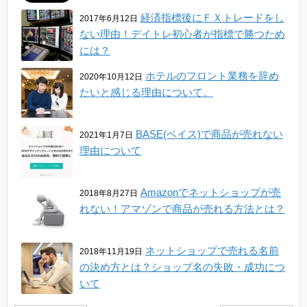
経済指標後にＦＸトレードをし
2017年6月12日
ない理由！デイトレ初心者が指標で勝つため
には？
ホテルのフロント業務を辞め
2020年10月12日
たいと感じる理由について。
BASE(ベイス)で商品が売れない
2021年1月7日
理由について
Amazonでネットショップが売
2018年8月27日
れない！アマゾンで商品が売れる方法とは？
ネットショップで売れる名前
2018年11月19日
の決め方とは？ショップ名の失敗・成功につ
いて