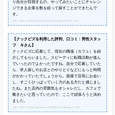
り自分が目指すもの、やってみたいことにチャレン
ジできる企業を数を絞って探すことができたんで
す。
出典：https://cookbiz.jp/soken/career/management-from-cook/
【クックビズを利用した評判、口コミ：男性スタッ
フ Ｎさん】
クックビズに応募して、現在の職場（カフェ）を紹
介してもらいました。スピーディに転職活動が進ん
でいったのでよかったですね。自分で応募していた
ら、求人探しやお店とのやりとりなどにもっと時間
がかかっていたでしょうから。面接で店長にお会い
し、すごくひっぱっていく力のある方だと感じまし
たね。また店内の雰囲気もオシャレだし、カフェで
働きたいと思っていたので、ここで頑張ろうと決め
ました。
出典：https://cookbiz.jp/soken/career/20s-re-challenge-to-food/