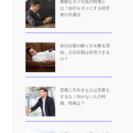
無能なダメ社長の特徴と
は？会社をダメにする経営
者の共通点
休日出勤の断り方＆断る理
由。土日出勤は拒否できる
の？
営業に不向きな人は営業を
するな！向かない人の特
徴、性格は？