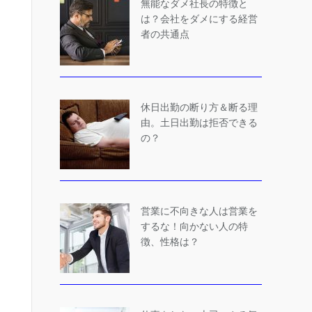
無能なダメ社長の特徴と
は？会社をダメにする経営
者の共通点
休日出勤の断り方＆断る理
由。土日出勤は拒否できる
の？
営業に不向きな人は営業を
するな！向かない人の特
徴、性格は？