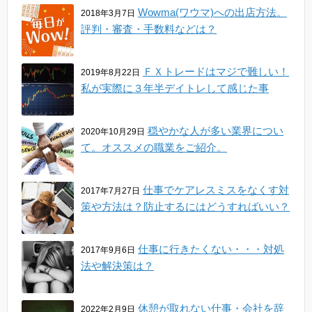
Wowma(ワウマ)への出店方法。
2018年3月7日
評判・審査・手数料などは？
ＦＸトレードはマジで難しい！
2019年8月22日
私が実際に３年半デイトレして感じた事
穏やかな人が多い業界につい
2020年10月29日
て。オススメの職業をご紹介。
仕事でケアレスミスをなくす対
2017年7月27日
策や方法は？防止するにはどうすればいい？
仕事に行きたくない・・・対処
2017年9月6日
法や解決策は？
休憩が取れない仕事・会社を辞
2022年2月9日