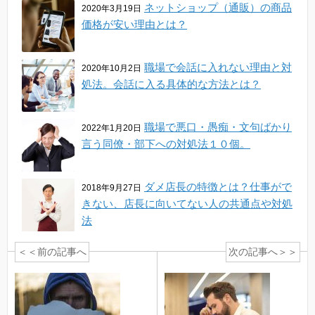
ネットショップ（通販）の商品
2020年3月19日
価格が安い理由とは？
職場で会話に入れない理由と対
2020年10月2日
処法。会話に入る具体的な方法とは？
職場で悪口・愚痴・文句ばかり
2022年1月20日
言う同僚・部下への対処法１０個。
ダメ店長の特徴とは？仕事がで
2018年9月27日
きない、店長に向いてない人の共通点や対処
法
＜＜前の記事へ
次の記事へ＞＞