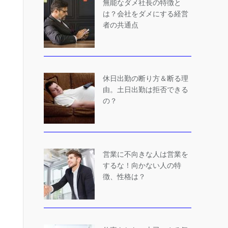
無能なダメ社長の特徴と
は？会社をダメにする経営
者の共通点
休日出勤の断り方＆断る理
由。土日出勤は拒否できる
の？
営業に不向きな人は営業を
するな！向かない人の特
徴、性格は？