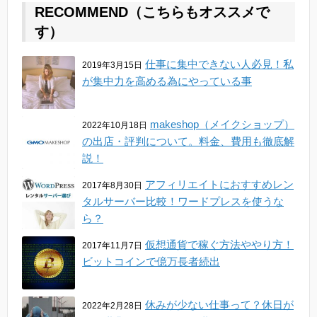
RECOMMEND（こちらもオススメで
す）
仕事に集中できない人必見！私
2019年3月15日
が集中力を高める為にやっている事
makeshop（メイクショップ）
2022年10月18日
の出店・評判について。料金、費用も徹底解
説！
アフィリエイトにおすすめレン
2017年8月30日
タルサーバー比較！ワードプレスを使うな
ら？
仮想通貨で稼ぐ方法ややり方！
2017年11月7日
ビットコインで億万長者続出
休みが少ない仕事って？休日が
2022年2月28日