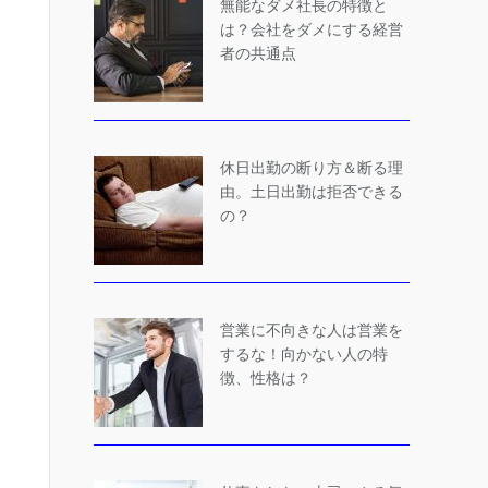
無能なダメ社長の特徴と
は？会社をダメにする経営
者の共通点
休日出勤の断り方＆断る理
由。土日出勤は拒否できる
の？
営業に不向きな人は営業を
するな！向かない人の特
徴、性格は？