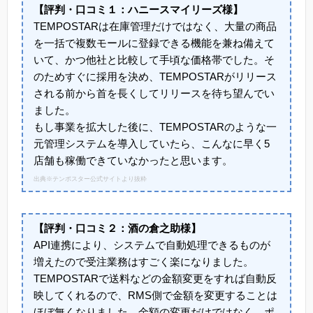
【評判・口コミ１：ハニースマイリーズ様】
TEMPOSTARは在庫管理だけではなく、大量の商品
を一括で複数モールに登録できる機能を兼ね備えて
いて、かつ他社と比較して手頃な価格帯でした。そ
のためすぐに採用を決め、TEMPOSTARがリリース
される前から首を長くしてリリースを待ち望んでい
ました。
もし事業を拡大した後に、TEMPOSTARのような一
元管理システムを導入していたら、こんなに早く5
店舗も稼働できていなかったと思います。
出典※テンポスター公式サイトより抜粋
【評判・口コミ２：酒の倉之助様】
API連携により、システムで自動処理できるものが
増えたので受注業務はすごく楽になりました。
TEMPOSTARで送料などの金額変更をすれば自動反
映してくれるので、RMS側で金額を変更することは
ほぼ無くなりました。金額の変更だけではなく、ポ