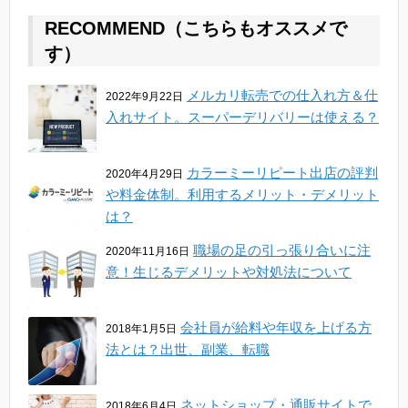
RECOMMEND（こちらもオススメで
す）
メルカリ転売での仕入れ方＆仕
2022年9月22日
入れサイト。スーパーデリバリーは使える？
カラーミーリピート出店の評判
2020年4月29日
や料金体制。利用するメリット・デメリット
は？
職場の足の引っ張り合いに注
2020年11月16日
意！生じるデメリットや対処法について
会社員が給料や年収を上げる方
2018年1月5日
法とは？出世、副業、転職
ネットショップ・通販サイトで
2018年6月4日