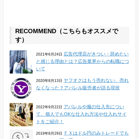
RECOMMEND（こちらもオススメで
す）
広告代理店がきつい・辞めたい
2021年6月24日
と感じる理由とは？広告業界からの転職につ
いて
ヤフオクはもう売れない、売れ
2020年8月13日
なくなった？アパレル販売者が語る現状
アパレルや服の仕入先につい
2022年9月22日
て。個人でもOKな仕入れ方法や仕入れサイ
トをご紹介！
ＦＸはドル円のみトレードでも
2019年8月29日