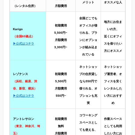
メリット
オススメな人
（レンタル住所）
月額費用
全国どこでも
地方にお住ま
初期費用
オフィスが借
Karigo
いの方、
5,500円~
りれる、プラ
（全国60拠点）
近くにオフィ
月額費用
ンにオプショ
▶公式はコチラ
スを借りたい
3,300円~
ンが組み込ま
方にオススメ
れている
ネットショッ
ネットショッ
レゾナンス
初期費用
プの住所貸し
プ運営者、オ
（浜松、銀座、渋
5,500円
なら550円で
フィスを安く
谷、新宿、横浜）
月額費用
借りれる、オ
レンタルした
▶公式はコチラ
550円~
プションも充
い方におすす
実
め
コワーキング
アントレサロン
初期費用
作業スペース
スペースとし
（東京、神奈川、埼
無料
としても利用
ても使える、
玉）
月額費用
したい方にお