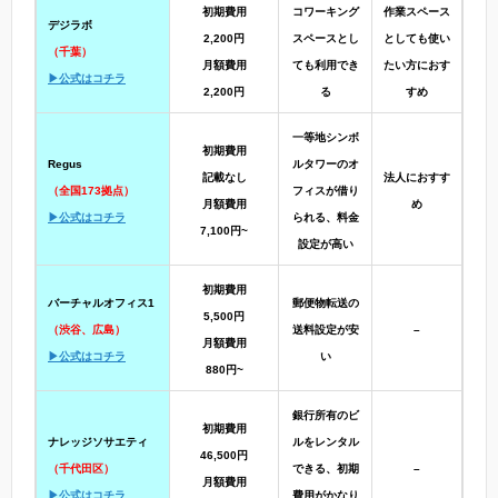
初期費用
コワーキング
作業スペース
デジラボ
2,200円
スペースとし
としても使い
（千葉）
月額費用
ても利用でき
たい方におす
▶公式はコチラ
2,200円
る
すめ
一等地シンボ
初期費用
Regus
ルタワーのオ
記載なし
法人におすす
（全国173拠点）
フィスが借り
月額費用
め
▶公式はコチラ
られる、料金
7,100円~
設定が高い
初期費用
バーチャルオフィス1
郵便物転送の
5,500円
（渋谷、広島）
送料設定が安
–
月額費用
▶公式はコチラ
い
880円~
銀行所有のビ
初期費用
ナレッジソサエティ
ルをレンタル
46,500円
（千代田区）
できる、初期
–
月額費用
▶公式はコチラ
費用がかなり